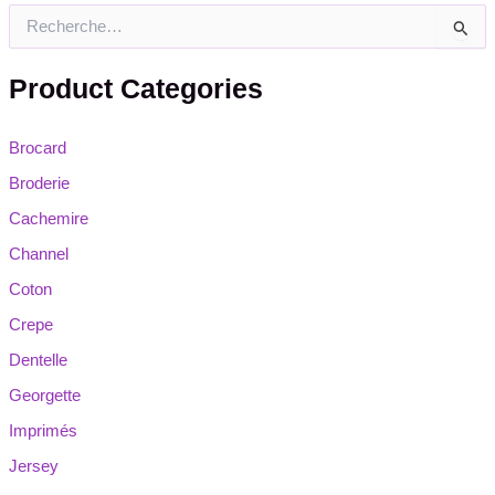
R
e
c
Product Categories
h
e
r
Brocard
c
h
Broderie
e
Cachemire
r
Channel
:
Coton
Crepe
Dentelle
Georgette
Imprimés
Jersey