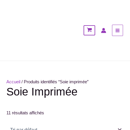
Aller
MAI
au
MEN
contenu
Accueil
/ Produits identifiés “Soie imprimée”
Soie Imprimée
11 résultats affichés