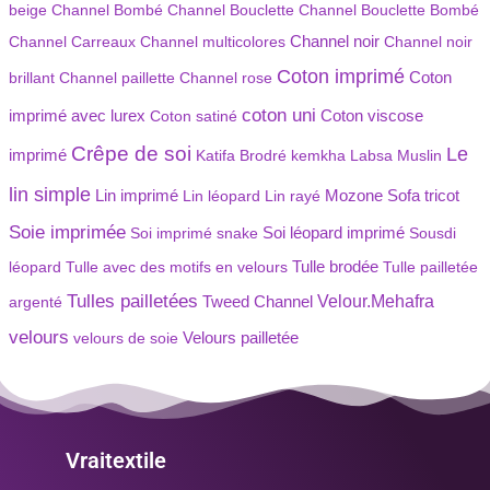
beige
Channel Bombé
Channel Bouclette
Channel Bouclette Bombé
Channel Carreaux
Channel multicolores
Channel noir
Channel noir
Coton imprimé
Coton
brillant
Channel paillette
Channel rose
coton uni
imprimé avec lurex
Coton viscose
Coton satiné
Crêpe de soi
Le
imprimé
Katifa Brodré
kemkha
Labsa Muslin
lin simple
Lin imprimé
Mozone
Lin léopard
Lin rayé
Sofa tricot
Soie imprimée
Soi imprimé snake
Soi léopard imprimé
Sousdi
Tulle brodée
léopard
Tulle avec des motifs en velours
Tulle pailletée
Tulles pailletées
Velour.Mehafra
argenté
Tweed Channel
velours
Velours pailletée
velours de soie
Vraitextile