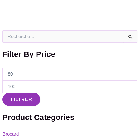
R
e
c
Filter By Price
h
e
r
c
h
e
r
FILTRER
:
Product Categories
Brocard