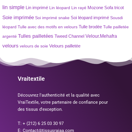
lin simple
Lin imprimé
Mozone
Lin léopard
Lin rayé
Sofa tricot
Soie imprimée
Soi imprimé snake
Soi léopard imprimé
Sousdi
Tulle brodée
léopard
Tulle avec des motifs en velours
Tulle pailletée
Tulles pailletées
Velour.Mehafra
argenté
Tweed Channel
velours
Velours pailletée
velours de soie
Vraitextile
Découvrez l'authenticité et la qualité avec
VraiTextile, votre partenaire de confiance pour
des tissus d'exception.
T: + (212) 6 25 03 30 97
E: Contact@tissusrajaa.com