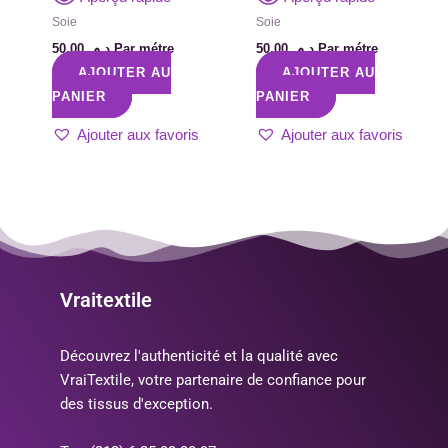
Soie
Soie
50,00
د.م.
Par métre
50,00
د.م.
Par métre
AJOUTER AU
AJOUTER AU
PANIER
PANIER
Ajouter aux favoris
Ajouter aux favoris
Vraitextile
Découvrez l'authenticité et la qualité avec
VraiTextile, votre partenaire de confiance pour
des tissus d'exception.