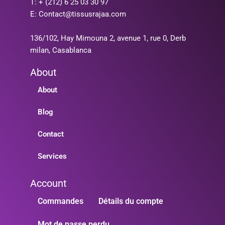
T: + (212) 6 25 03 30 97
E: Contact@tissusrajaa.com
136/102, Hay Mimouna 2, avenue 1, rue 0, Derb
milan, Casablanca
About
About
Blog
Contact
Services
Account
Commandes
Détails du compte
Mot de passe perdu