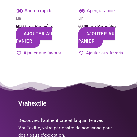
Aperçu rapide
Aperçu rapide
Lin
Lin
60,00
د.م.
Par métre
60,00
د.م.
Par métre
AJOUTER AU
AJOUTER AU
PANIER
PANIER
Ajouter aux favoris
Ajouter aux favoris
Vraitextile
Découvrez l'authenticité et la qualité avec
VraiTextile, votre partenaire de confiance pour
des tissus d'exception.