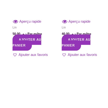
Aperçu rapide
Aperçu rapide
Lin
Lin
50,00
د.م.
Par métre
40,00
د.م.
Par métre
AJOUTER AU
AJOUTER AU
PANIER
PANIER
Ajouter aux favoris
Ajouter aux favoris