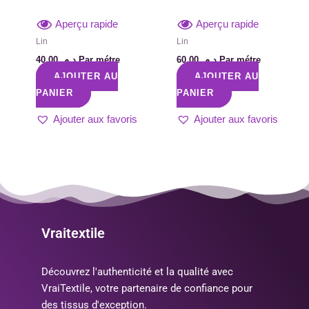
Aperçu rapide
Aperçu rapide
Lin
Lin
40,00
د.م.
Par métre
60,00
د.م.
Par métre
AJOUTER AU
AJOUTER AU
PANIER
PANIER
Ajouter aux favoris
Ajouter aux favoris
Vraitextile
Découvrez l'authenticité et la qualité avec
VraiTextile, votre partenaire de confiance pour
des tissus d'exception.