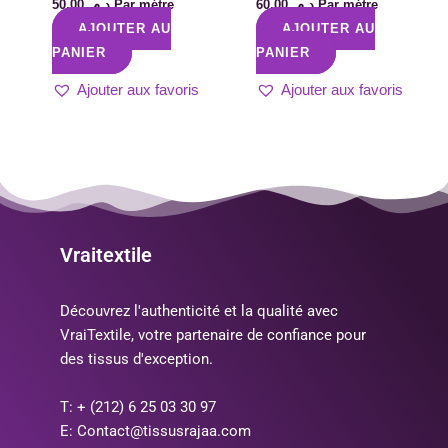
50,00
د.م.
Par métre
60,00
د.م.
Par métre
AJOUTER AU
AJOUTER AU
PANIER
PANIER
Ajouter aux favoris
Ajouter aux favoris
Vraitextile
Découvrez l'authenticité et la qualité avec
VraiTextile, votre partenaire de confiance pour
des tissus d'exception.
T: + (212) 6 25 03 30 97
E: Contact@tissusrajaa.com