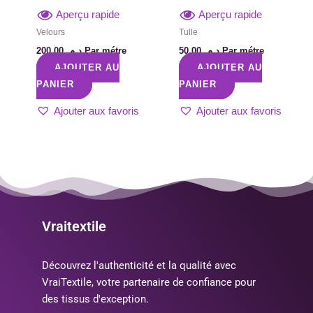
Aperçu rapide
Aperçu rapide
Velours
Tulle
200,00
د.م.
Par métre
50,00
د.م.
Par métre
AJOUTER AU
AJOUTER AU
PANIER
PANIER
Ajouter aux favoris
Ajouter aux favoris
Vraitextile
Découvrez l'authenticité et la qualité avec
VraiTextile, votre partenaire de confiance pour
des tissus d'exception.