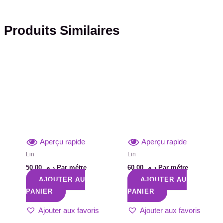
Produits Similaires
Aperçu rapide
Aperçu rapide
Lin
Lin
50,00
د.م.
Par métre
60,00
د.م.
Par métre
AJOUTER AU
AJOUTER AU
PANIER
PANIER
Ajouter aux favoris
Ajouter aux favoris