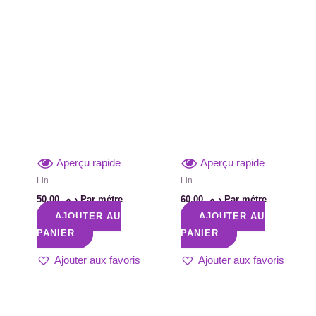
Aperçu rapide
Aperçu rapide
Lin
Lin
50,00
د.م.
Par métre
60,00
د.م.
Par métre
AJOUTER AU
AJOUTER AU
PANIER
PANIER
Ajouter aux favoris
Ajouter aux favoris