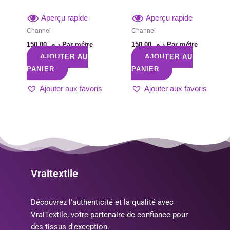
Aperçu rapide
Aperçu rapide
Channel
Channel
150,00
د.م.
Par métre
150,00
د.م.
Par métre
AJOUTER AU
AJOUTER AU
PANIER
PANIER
Ajouter aux favoris
Ajouter aux favoris
Vraitextile
Découvrez l'authenticité et la qualité avec
VraiTextile, votre partenaire de confiance pour
des tissus d'exception.