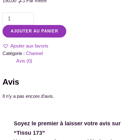
150,00
د.م.
Par métre
AJOUTER AU PANIER
Ajouter aux favoris
Catégorie :
Channel
Avis (0)
Avis
Il n’y a pas encore d’avis.
Soyez le premier à laisser votre avis sur
“Tissu 173”