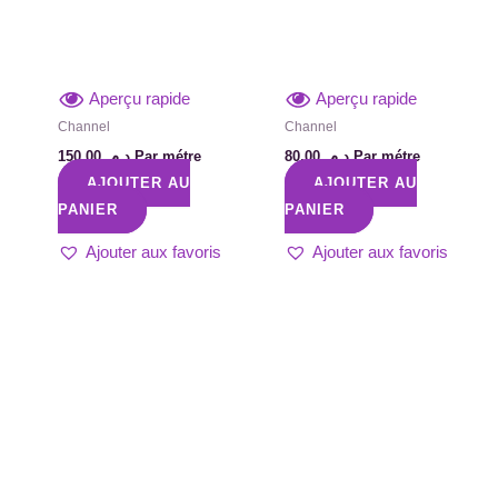
Aperçu rapide
Aperçu rapide
Channel
Channel
150,00
د.م.
Par métre
80,00
د.م.
Par métre
AJOUTER AU
AJOUTER AU
PANIER
PANIER
Ajouter aux favoris
Ajouter aux favoris