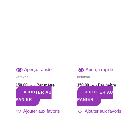
Aperçu rapide
Aperçu rapide
kemkha
kemkha
150,00
د.م.
Par métre
150,00
د.م.
Par métre
AJOUTER AU
AJOUTER AU
PANIER
PANIER
Ajouter aux favoris
Ajouter aux favoris