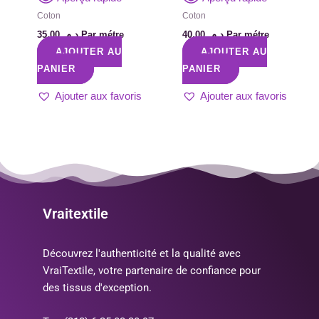
Coton
Coton
35,00
د.م.
Par métre
40,00
د.م.
Par métre
AJOUTER AU
AJOUTER AU
PANIER
PANIER
Ajouter aux favoris
Ajouter aux favoris
Vraitextile
Découvrez l'authenticité et la qualité avec
VraiTextile, votre partenaire de confiance pour
des tissus d'exception.