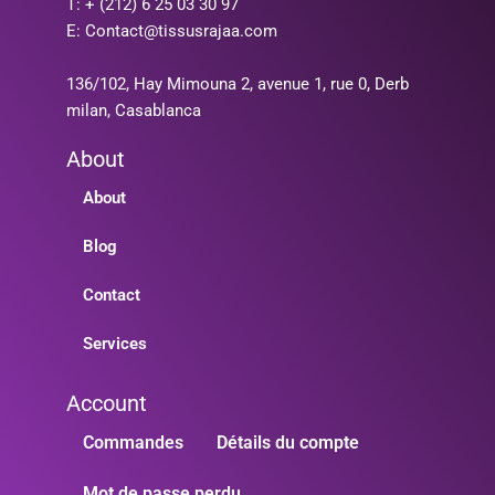
T: + (212) 6 25 03 30 97
E: Contact@tissusrajaa.com
136/102, Hay Mimouna 2, avenue 1, rue 0, Derb
milan, Casablanca
About
About
Blog
Contact
Services
Account
Commandes
Détails du compte
Mot de passe perdu