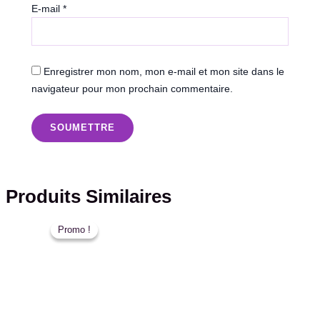
E-mail
*
Enregistrer mon nom, mon e-mail et mon site dans le
navigateur pour mon prochain commentaire.
Produits Similaires
Le
Le
prix
prix
Promo !
Promo !
initial
actuel
était :
est :
د.م. 30,00.
د.م. 40,00.