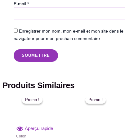
E-mail
*
Enregistrer mon nom, mon e-mail et mon site dans le
navigateur pour mon prochain commentaire.
Produits Similaires
Le
Le
Le
Le
prix
prix
prix
prix
Promo !
Promo !
Promo !
Promo !
initial
actuel
initial
actuel
était :
est :
était :
est :
د.م. 30,00.
د.م. 40,00.
د.م. 30,00.
د.م. 40,00.
Aperçu rapide
Coton