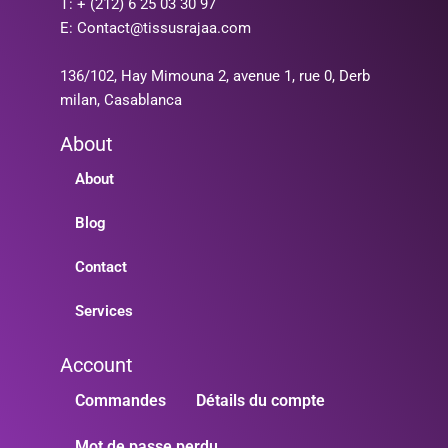
T: + (212) 6 25 03 30 97
E: Contact@tissusrajaa.com
136/102, Hay Mimouna 2, avenue 1, rue 0, Derb
milan, Casablanca
About
About
Blog
Contact
Services
Account
Commandes
Détails du compte
Mot de passe perdu