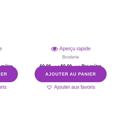
e
Aperçu rapide
Broderie
 métre
60,00
د.م.
50,00
د.م.
Par métre
IER
AJOUTER AU PANIER
ris
Ajouter aux favoris