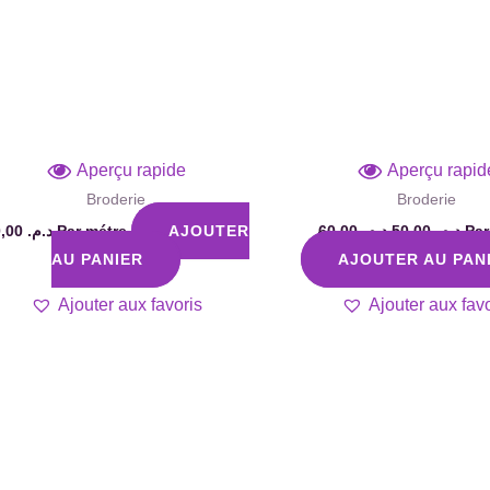
Aperçu rapide
Aperçu rapid
Broderie
Broderie
50,00
د.م.
Par métre
AJOUTER
60,00
د.م.
50,00
د.م.
Par
AU PANIER
AJOUTER AU PAN
Ajouter aux favoris
Ajouter aux favo