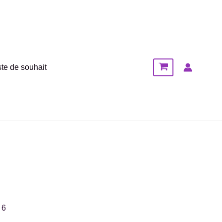
l
د.م. 50,00.
ste de souhait
 6