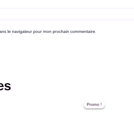
dans le navigateur pour mon prochain commentaire.
es
Le
Le
prix
prix
Promo !
Promo !
initial
actu
était :
est 
د.م. 60,00.