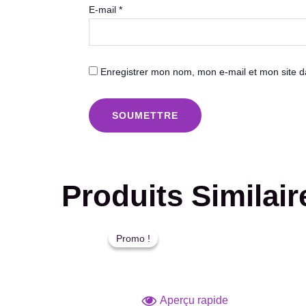
E-mail
*
Enregistrer mon nom, mon e-mail et mon site 
Produits Similair
Le
Le
prix
prix
Promo !
Promo !
initial
actuel
était :
est :
د.م. 50,00.
د.م. 60,00.
Aperçu rapide