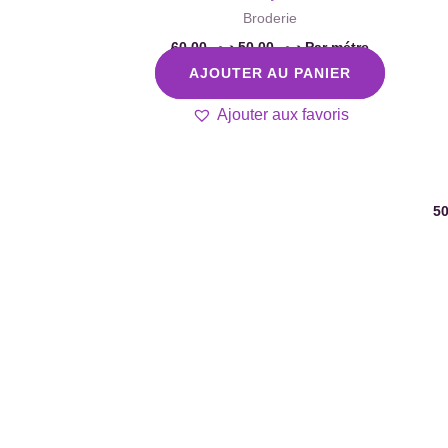
Broderie
60,00
د.م.
50,00
د.م.
Par métre
AJOUTER AU PANIER
Ajouter aux favoris