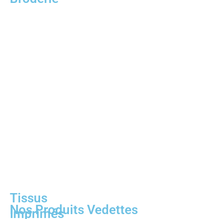
Tissus
Nos Produits Vedettes
Imprimés